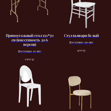
Прямоугольный стол 150*70
Стул кьявари белый
см (вместимость до 6
Доступно: 110 шт.
персон)
р.
400
Доступно: 10 шт.
р.
1 500