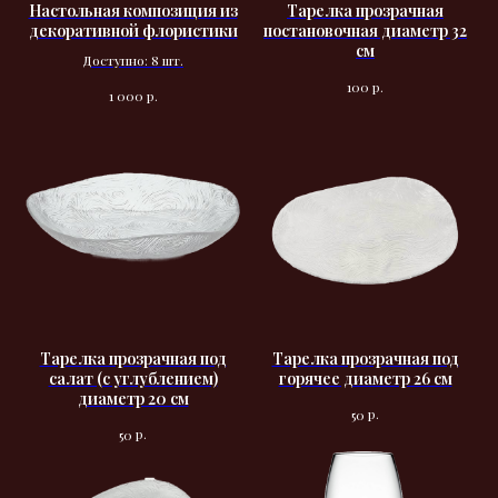
Настольная композиция из
Тарелка прозрачная
декоративной флористики
постановочная диаметр 32
см
Доступно: 8 шт.
р.
100
р.
1 000
Тарелка прозрачная под
Тарелка прозрачная под
салат (с углублением)
горячее диаметр 26 см
диаметр 20 см
р.
50
р.
50