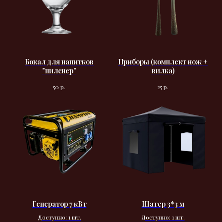
Бокал для напитков
Приборы (комплект нож +
"пилснер"
вилка)
р.
р.
50
25
Генератор 7 кВт
Шатер 3*3 м
Доступно: 1 шт.
Доступно: 1 шт.