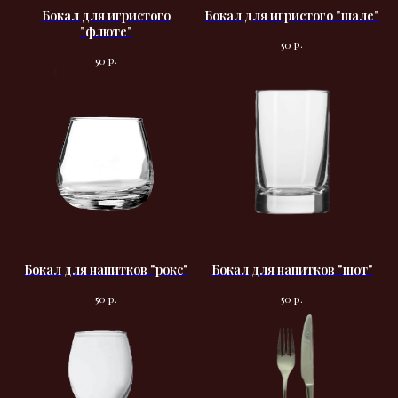
Бокал для игристого
Бокал для игристого "шале"
"флюте"
р.
50
р.
50
Бокал для напитков "рокс"
Бокал для напитков "шот"
р.
р.
50
50